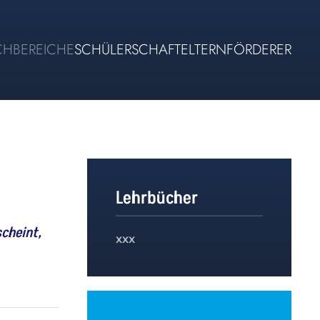
CHBEREICHE
SCHÜLERSCHAFT
ELTERN
FÖRDERER
Lehrbücher
scheint,
xxx