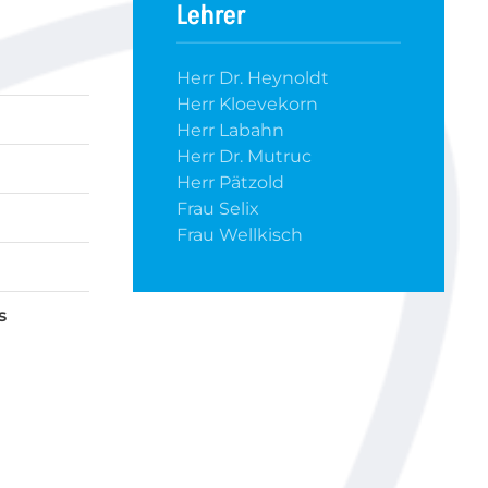
Lehrer
Herr Dr. Heynoldt
Herr Kloevekorn
Herr Labahn
Herr Dr. Mutruc
Herr Pätzold
Frau Selix
Frau Wellkisch
s