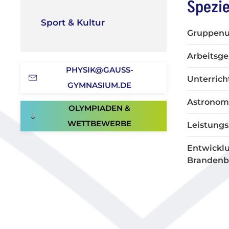
Spezie
Sport & Kultur
Gruppenun
Arbeitsge
PHYSIK@GAUSS-
Unterrich
GYMNASIUM.DE
Astronomi
OLYMPIADEN &
WETTBEWERBE
Leistungs
Entwickl
Brandenb