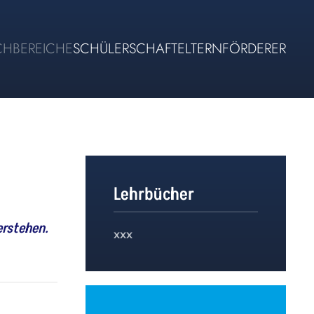
CHBEREICHE
SCHÜLERSCHAFT
ELTERN
FÖRDERER
Lehrbücher
erstehen.
xxx